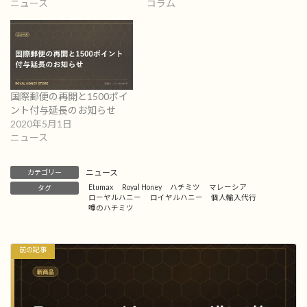
ニュース
コラム
国際郵便の再開と1500ポイ
ント付与延長のお知らせ
2020年5月1日
ニュース
ニュース
カテゴリー
Etumax
Royal Honey
ハチミツ
マレーシア
タグ
ローヤルハニー
ロイヤルハニー
個人輸入代行
噂のハチミツ
前の記事