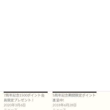
有効期間：2021年６月15日
期間限定ポイント：1,500ポイント
━━━━━━━━━━━━━━━━━━━
ロイヤルハニーのご注文はこちらから
https://royalhoney-store.com/?
utm_source=210415&utm_medium=blog&utm_campaign=20211st
今後とも変わらぬご厚情を賜りますようお願い申しあげます。
関連
7周年記念1500ポイント会
5周年記念期間限定ポイント
員限定プレゼント！
進呈中!
2020年3月6日
2018年6月28日
ニュース
ニュース