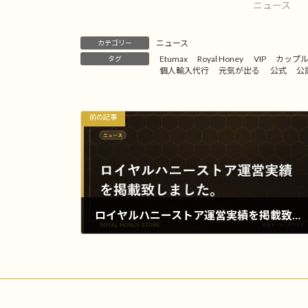
ニュース
ニュース
カテゴリー
Etumax
Royal Honey
VIP
カップ
タグ
個人輸入代行
元気が出る
公式
公
前の記事
ロイヤルハニーストア運営実績を掲載致しました。
2016年10月17日