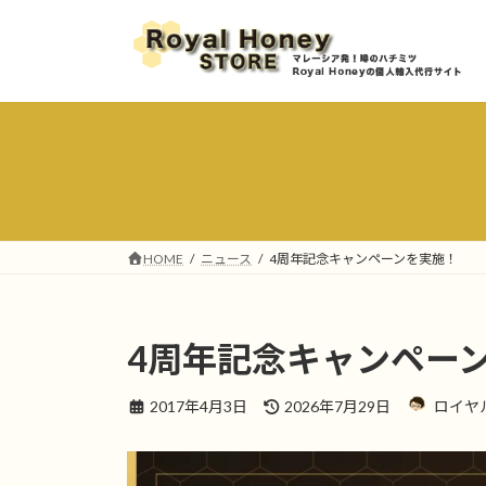
コ
ナ
ン
ビ
テ
ゲ
ン
ー
ツ
シ
へ
ョ
ス
ン
キ
に
ッ
移
プ
動
HOME
ニュース
4周年記念キャンペーンを実施！
4周年記念キャンペー
最
2017年4月3日
2026年7月29日
ロイヤ
終
更
新