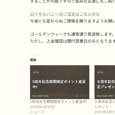
することが可能ですので是非お友達にもご紹
ロイヤルハニーのご注文はこちらから
今後とも変わらぬご厚情を賜りますようお願
ゴールデンウィークも通常通り発送致します
ただし、入金確認は銀行営業日のみとなりま
関連
5周年記念期間限定ポイント進呈中!
８周年記念1
2018年6月28日
レゼント！
ニュース
2021年4月1