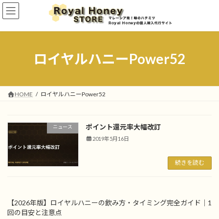
コ
ナ
ン
ビ
テ
ゲ
ン
ー
ツ
シ
へ
ョ
ロイヤルハニーPower52
ス
ン
キ
に
ッ
移
プ
動
HOME
ロイヤルハニーPower52
ポイント還元率大幅改訂
ニュース
2019年5月16日
続きを読む
【2026年版】ロイヤルハニーの飲み方・タイミング完全ガイド｜1
回の目安と注意点