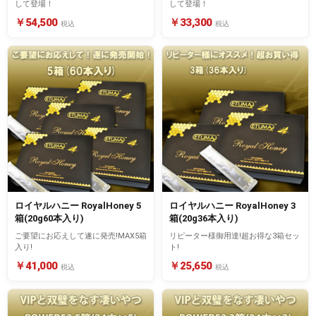
して登場！
して登場！
￥54,500
￥33,300
税込
税込
ロイヤルハニー RoyalHoney 5
ロイヤルハニー RoyalHoney 3
箱(20g60本入り)
箱(20g36本入り)
ご要望にお応えして遂に発売!MAX5箱
リピーター様御用達!超お得な3箱セッ
入り!
ト!
￥41,000
￥25,650
税込
税込