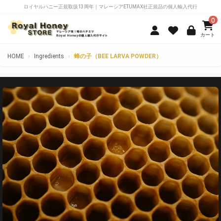
ロイヤルハニー正規取扱13周年｜マレーシアETUMAX社正規品の個人輸入代行
0
HOME
›
Ingredients
›
蜂の子（BEE LARVA POWDER）