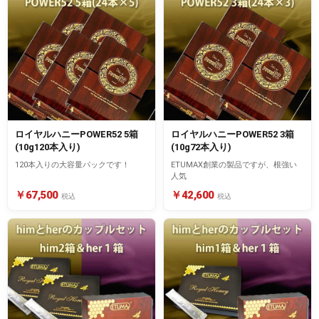
ロイヤルハニーPOWER52 5箱
ロイヤルハニーPOWER52 3箱
(10g120本入り)
(10g72本入り)
120本入りの大容量パックです！
ETUMAX創業の製品ですが、根強い
人気
￥67,500
￥42,600
税込
税込