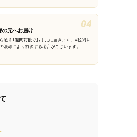
04
様の元へお届け
ら通常
1週間前後
でお手元に届きます。※税関や
の混雑により前後する場合がございます。
て
料