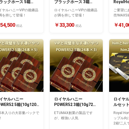
ラックホース 5箱
ブラックホース 3箱
RoyalH
10g60本入り)
(10g36本入り)
本入り)
イヤルハニーVIPの後継品
ロイヤルハニーVIPの後継品
ご要望に
満を持して登場！
が満を持して登場！
売!MAX5
54,500
￥33,300
￥41,0
税込
税込
イヤルハニー
ロイヤルハニー
ロイヤ
WER52 5箱(10g120
POWER52 3箱(10g72本
ルセッ
入り)
入り)
RoyalH
20本入りの大容量パックで
ETUMAX創業の製品です
Royal Ho
&her
！
が、根強い人気
ップル向
2箱!二
下さい。