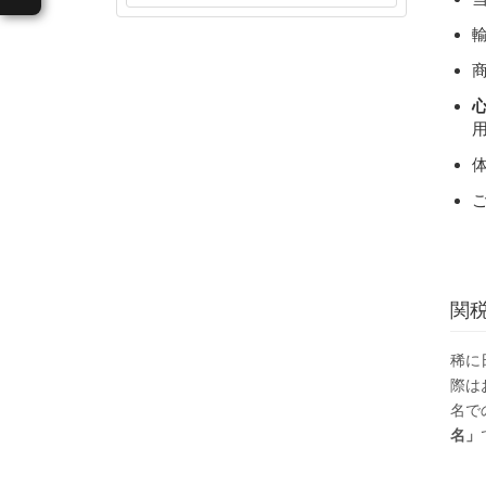
関
稀に
際は
名で
名」