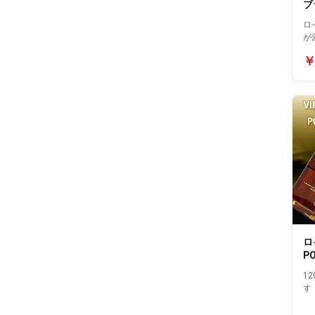
ブ
(
ロ
が
￥
ロ
PO
本
1
す