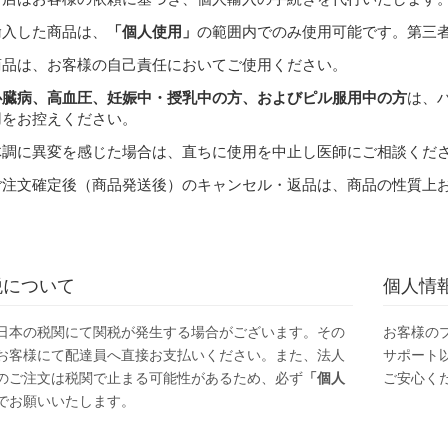
輸入した商品は、
「個人使用」
の範囲内でのみ使用可能です。第三
商品は、お客様の自己責任においてご使用ください。
心臓病、高血圧、妊娠中・授乳中の方、およびピル服用中の方
は、
用をお控えください。
体調に異変を感じた場合は、直ちに使用を中止し医師にご相談くだ
ご注文確定後（商品発送後）のキャンセル・返品は、商品の性質上
税について
個人情
日本の税関にて関税が発生する場合がございます。その
お客様の
お客様にて配達員へ直接お支払いください。また、法人
サポート
のご注文は税関で止まる可能性があるため、必ず
「個人
ご安心く
でお願いいたします。