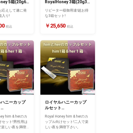
oney 5箱(20g60
RoyalHoney 3箱(20g36
本入り)
お応えして遂に発
リピーター様御用達!超お得
箱入り!
な3箱セット!
00
￥25,650
税込
税込
ルハニーカップ
ロイヤルハニーカップ
ト
ルセット
oneyhim2箱
RoyalHoneyhim&her
ney him & herのカ
Royal Honey him & herのカ
けセット!男性用は
ップル向けセット!二人で楽
人で楽しい夜を満喫
しい夜を満喫下さい。