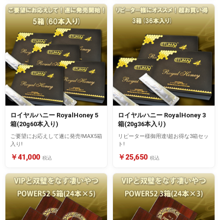
ロイヤルハニー RoyalHoney 5
ロイヤルハニー RoyalHoney 3
箱(20g60本入り)
箱(20g36本入り)
ご要望にお応えして遂に発売!MAX5箱
リピーター様御用達!超お得な3箱セッ
入り!
ト!
￥41,000
￥25,650
税込
税込