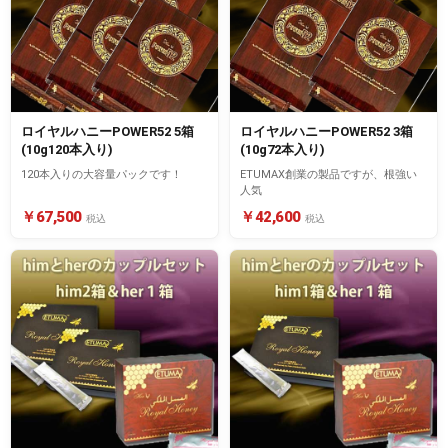
ロイヤルハニーPOWER52 5箱
ロイヤルハニーPOWER52 3箱
(10g120本入り)
(10g72本入り)
120本入りの大容量パックです！
ETUMAX創業の製品ですが、根強い
人気
￥67,500
￥42,600
税込
税込